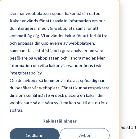
Den här webbplatsen sparar kakor på din dator.
JobOffice Kassa
Kakor används för att samla in information om hur
du interagerar med vår webbplats samt för att
komma ihåg dig. Vi använder kakor för att förbättra
Release
och anpassa din upplevelse av webbplatsen,
sammanställa statistik och göra analyser om våra
besökare på webbplatsen och i andra medier. Mer
information om vilka kakor vi använder finns i vår
integritetspolicy.
Version 20.204.6 -
Om du avböjer så kommer vi inte att spåra dig när
du besöker vår webbplats. För att kunna respektera
2026-04-21
dina önskemål måste vi dock placera en kaka i din
webbläsare så att våra system kan se till att du inte
spåras.
JOBOFFICE KASSA
Kakinställningar
Ny hantering för utskrift med Zebra etikettskrivare med stöd
Godkänn
Avböj
för egna mallar