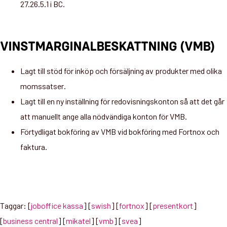
27.26.5.1 i BC.
VINSTMARGINALBESKATTNING (VMB)
Lagt till stöd för inköp och försäljning av produkter med olika
momssatser
.
Lagt till en ny inställning för redovisningskonton så att det går
att manuellt ange alla nödvändiga konton för VMB.
Förtydligat bokföring av VMB vid bokföring med Fortnox och
faktura.
Taggar: [
joboffice kassa
] [
swish
] [
fortnox
] [
presentkort
]
[
business central
] [
mikatel
] [
vmb
] [
svea
]