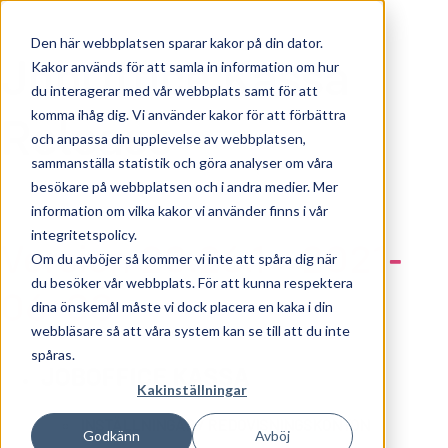
Den här webbplatsen sparar kakor på din dator.
JobOffice Kassa
Kakor används för att samla in information om hur
du interagerar med vår webbplats samt för att
komma ihåg dig. Vi använder kakor för att förbättra
Release
och anpassa din upplevelse av webbplatsen,
sammanställa statistik och göra analyser om våra
besökare på webbplatsen och i andra medier. Mer
information om vilka kakor vi använder finns i vår
integritetspolicy.
Version 20.26.1 - 2021-
Om du avböjer så kommer vi inte att spåra dig när
du besöker vår webbplats. För att kunna respektera
06-08
dina önskemål måste vi dock placera en kaka i din
webbläsare så att våra system kan se till att du inte
spåras.
JOBOFFICE KASSA
Kakinställningar
INSTÄLLNINGAR / REDOVISNINGSKONTON
Godkänn
Avböj