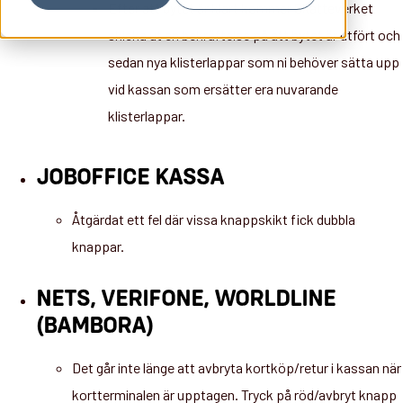
Efter att bytet är klart kommer Skatteverket
skicka ut en bekräftelse på att bytet är utfört och
sedan nya klisterlappar som ni behöver sätta upp
vid kassan som ersätter era nuvarande
klisterlappar.
JOBOFFICE KASSA
Åtgärdat ett fel där vissa knappskikt fick dubbla
knappar.
NETS, VERIFONE, WORLDLINE
(BAMBORA)
Det går inte länge att avbryta kortköp/retur i kassan när
kortterminalen är upptagen. Tryck på röd/avbryt knapp