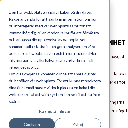
Version 20.45.6 -
Den här webbplatsen sparar kakor på din dator.
Kakor används för att samla in information om hur
2022-05-17
du interagerar med vår webbplats samt för att
komma ihåg dig. Vi använder kakor för att förbättra
och anpassa din upplevelse av webbplatsen,
SERVERBASERAD KONTROLLENHET
sammanställa statistik och göra analyser om våra
besökare på webbplatsen och i andra medier. Mer
Byte kontrollenheten för Skatteverket som är inbyggd i
information om vilka kakor vi använder finns i vår
kassan.
integritetspolicy.
Tillverkningsnummer på den kontrollenhet kassan
Om du avböjer så kommer vi inte att spåra dig när
du besöker vår webbplats. För att kunna respektera
använder kommer att ändras och behöver därför
dina önskemål måste vi dock placera en kaka i din
också ändras hos Skatteverket.
webbläsare så att våra system kan se till att du inte
spåras.
Vi kommer sköta bytet i kassan och ändringarna
hos Skatteverket. Så du behöver inte ändra något
Kakinställningar
i kassan.
Godkänn
Avböj