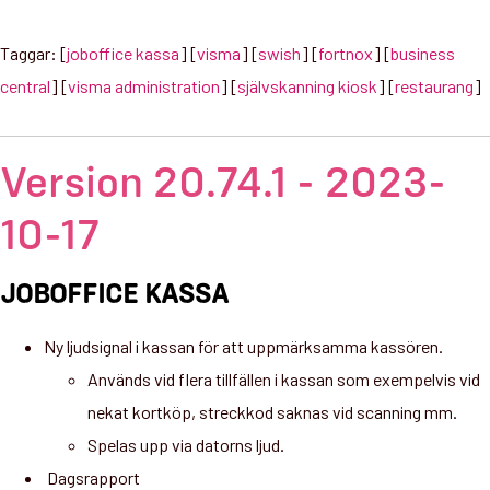
Taggar: [
joboffice kassa
] [
visma
] [
swish
] [
fortnox
] [
business
central
] [
visma administration
] [
självskanning kiosk
] [
restaurang
]
Version 20.74.1 - 2023-
10-17
JOBOFFICE KASSA
Ny ljudsignal i kassan för att uppmärksamma kassören.
Används vid flera tillfällen i kassan som exempelvis vid
nekat kortköp, streckkod saknas vid scanning mm.
Spelas upp via datorns ljud.
Dagsrapport