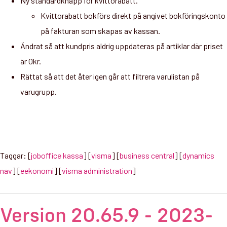
Ny standardknapp för kvittorabatt.
Kvittorabatt bokförs direkt på angivet bokföringskonto
på fakturan som skapas av kassan.
Ändrat så att kundpris aldrig uppdateras på artiklar där priset
är 0kr.
Rättat så att det åter igen går att filtrera varulistan på
varugrupp.
Taggar: [
joboffice kassa
] [
visma
] [
business central
] [
dynamics
nav
] [
eekonomi
] [
visma administration
]
Version 20.65.9 - 2023-