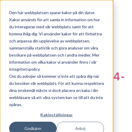
Den här webbplatsen sparar kakor på din dator.
JobOffice Kassa
Kakor används för att samla in information om hur
du interagerar med vår webbplats samt för att
komma ihåg dig. Vi använder kakor för att förbättra
Release
och anpassa din upplevelse av webbplatsen,
sammanställa statistik och göra analyser om våra
besökare på webbplatsen och i andra medier. Mer
information om vilka kakor vi använder finns i vår
integritetspolicy.
Version 20.82.2 - 2024-
Om du avböjer så kommer vi inte att spåra dig när
du besöker vår webbplats. För att kunna respektera
01-23
dina önskemål måste vi dock placera en kaka i din
webbläsare så att våra system kan se till att du inte
spåras.
JOBOFFICE KASSA
Kakinställningar
Godkänn
Avböj