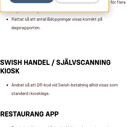
Rättat ett fel där kontrollremsa gick inte att skriva ut för flera
dagar samtidigt.
Rättat så att antal lådöppningar visas korrekt på
dagsrapporten.
SWISH HANDEL / SJÄLVSCANNING
KIOSK
Ändrat så att QR-kod vid Swish-betalning alltid visas som
standard i kioskläge.
RESTAURANG APP